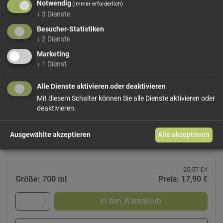
Notwendig
(immer erforderlich)
↓
3
Dienste
Besucher-Statistiken
↓
2
Dienste
Marketing
↓
1
Dienst
Bauernnusseler
Unterthurner
Alle Dienste aktivieren oder deaktivieren
Alte Spezialität aus der Meraner Gegend. Ein Likör
Mit diesem Schalter können Sie alle Dienste aktivieren oder
hergestellt aus Grappa, grünen Walnüssen, verschiedenen
deaktivieren.
Gewürzen und mit Zimtzucker gesüßt. Nussig süß im
Geschmack mit einem Hauch an Mandelton.
39Vol%
Ausgewählte akzeptieren
Alle akzeptieren
25,57 €/l
Größe: 700 ml
Preis: 17,90 €
In den Warenkorb