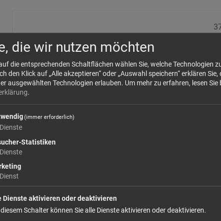
37
Größe: 500 ml
Preis: 1
e, die wir nutzen möchten
In den Warenkorb
 auf die entsprechenden Schaltflächen wählen Sie, welche Technologien 
 den Klick auf „Alle akzeptieren“ oder „Auswahl speichern“ erklären Sie, 
der ausgewählten Technologien erlauben.
Um mehr zu erfahren, lesen Sie 
erklärung
.
weiter einkaufen
twendig
(immer erforderlich)
Dienste
ucher-Statistiken
Dienste
keting
Dienst
e Dienste aktivieren oder deaktivieren
 diesem Schalter können Sie alle Dienste aktivieren oder deaktivieren.