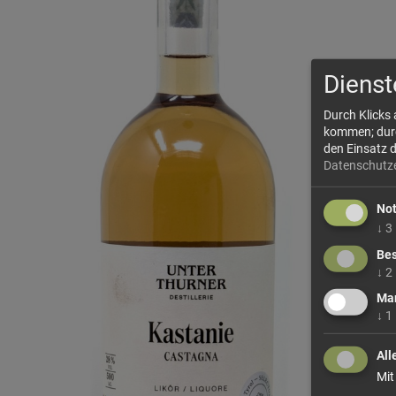
Dienst
Durch Klicks
kommen; durch
den Einsatz 
Datenschutz
No
↓
3
Bes
↓
2
Mar
↓
1
All
Mit