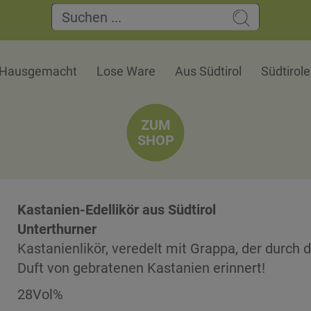
Hausgemacht
Lose Ware
Aus Südtirol
Südtirol
ZUM
SHOP
Kastanien-Edellikör aus Südtirol
Unterthurner
Kastanienlikör, veredelt mit Grappa, der durc
Duft von gebratenen Kastanien erinnert!
28Vol%