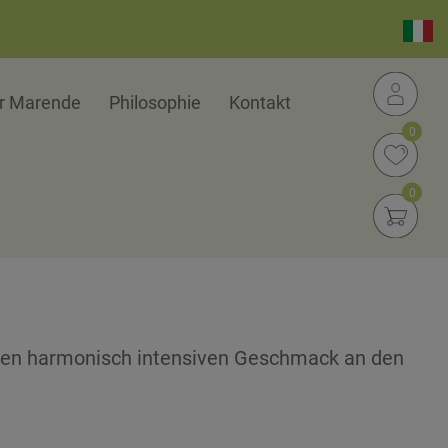
er Marende
Philosophie
Kontakt
0
0
h den harmonisch intensiven Geschmack an den