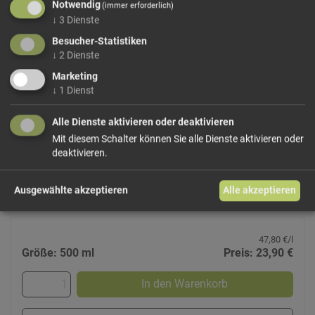
Notwendig
(immer erforderlich)
↓
3
Dienste
Besucher-Statistiken
↓
2
Dienste
Marketing
↓
1
Dienst
Waldler - Noblesse
Unterthurner
Alle Dienste aktivieren oder deaktivieren
Der Waldler Noblesse unterscheidet sich vom "Waldler
Mit diesem Schalter können Sie alle Dienste aktivieren oder
Original" durch die längere Lagerung, das Produkt wird
deaktivieren.
dadurch noch weicher und runder im Trunk.
39Vol%
Ausgewählte akzeptieren
Alle akzeptieren
47,80 €/l
Größe: 500 ml
Preis: 23,90 €
In den Warenkorb