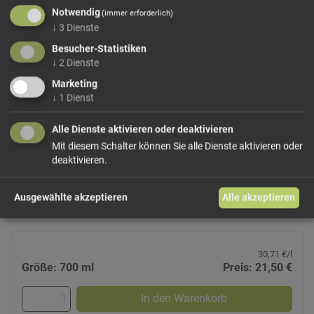
Notwendig
(immer erforderlich)
↓
3
Dienste
Besucher-Statistiken
↓
2
Dienste
Marketing
Waldler-Waldhimbeergeist
↓
1
Dienst
Unterthurner
Ein Waldhimbeergeist, der durch sein einmaliges, fein
Alle Dienste aktivieren oder deaktivieren
mildes Aroma, seinen intensiven Geruch nach Himbeeren
Mit diesem Schalter können Sie alle Dienste aktivieren oder
und seinen Geschmack besticht. Destilliert aus
deaktivieren.
Waldhimbeeren erster Qualitätsklasse.
Ausgewählte akzeptieren
Alle akzeptieren
39Vol%
30,71 €/l
Größe: 700 ml
Preis: 21,50 €
In den Warenkorb