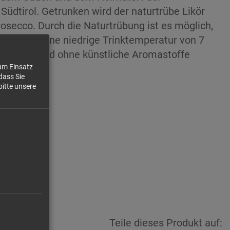
Südtirol. Getrunken wird der naturtrübe Likör
rosecco
. Durch die Naturtrübung ist es möglich,
empfehlen eine niedrige Trinktemperatur von 7
ngsstoffe und ohne künstliche Aromastoffe
zum Einsatz
.
dass Sie
bitte unsere
,90 €/l
1,95 €
Teile dieses Produkt auf: