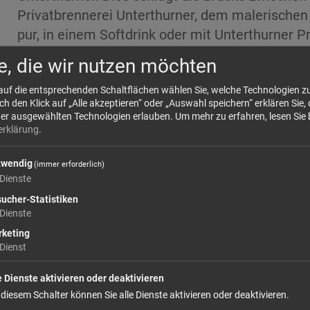
Privatbrennerei Unterthurner, dem malerischen 
pur, in einem Softdrink oder mit
Unterthurner P
dass ein leichter Bodensatz zu sehen ist. Wir 
e, die wir nutzen möchten
Grad Celsius. Der Likör wird ohne Konservieru
 auf die entsprechenden Schaltflächen wählen Sie, welche Technologien 
hergestellt. Reine Bio Qualität von Unterthurner
 den Klick auf „Alle akzeptieren“ oder „Auswahl speichern“ erklären Sie, 
der ausgewählten Technologien erlauben.
Um mehr zu erfahren, lesen Sie 
erklärung
.
43
Größe: 500 ml
Preis: 2
twendig
(immer erforderlich)
Dienste
In den Warenkorb
ucher-Statistiken
Dienste
keting
weiter einkaufen
Dienst
e Dienste aktivieren oder deaktivieren
 diesem Schalter können Sie alle Dienste aktivieren oder deaktivieren.