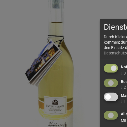
Dienst
Durch Klicks
kommen; durch
den Einsatz 
Datenschutz
No
↓
3
Bes
↓
2
Mar
↓
1
All
Mit