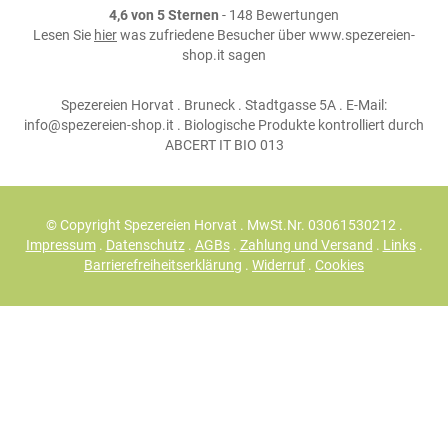
4,6 von 5 Sternen
- 148 Bewertungen
Lesen Sie
hier
was zufriedene Besucher über www.spezereien-
shop.it sagen
Spezereien Horvat . Bruneck . Stadtgasse 5A . E-Mail:
info@spezereien-shop.it . Biologische Produkte kontrolliert durch
ABCERT IT BIO 013
© Copyright Spezereien Horvat . MwSt.Nr. 03061530212 .
Impressum
.
Datenschutz
.
AGBs
.
Zahlung und Versand
.
Links
.
Barrierefreiheitserklärung
.
Widerruf
.
Cookies