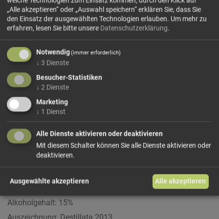
welche Technologien zum Einsatz kommen; durch den Klick auf
„Alle akzeptieren“ oder „Auswahl speichern“ erklären Sie, dass Sie
den Einsatz der ausgewählten Technologien erlauben.
Um mehr zu
erfahren, lesen Sie bitte unsere
Datenschutzerklärung
.
Notwendig
(immer erforderlich)
↓
3
Dienste
Rondò BIO Aperitiv
Walcher
Besucher-Statistiken
(IT-BIO-013) Italienischer Bio-Aperitif aus edelsten
↓
2
Dienste
biologischen Zutaten und natürlichen Kräuter- und
Marketing
Fruchtauszügen. Ohne künstliche Aromen oder Farbstoffe.
↓
1
Dienst
Elegant, fruchtig, anregend, leicht bitter. Die natürlichste
Art einen echten italienischen Veneziano "Spritz" zu
Alle Dienste aktivieren oder deaktivieren
genießen.
Mit diesem Schalter können Sie alle Dienste aktivieren oder
Serviervorschlag
deaktivieren.
Als Aperitivo Veneziano "Spritz": 3 cl Rondó, 6 cl Prosecco,
Mineralwasser, Eiswürfel und eine Orangenscheibe zum
Ausgewählte akzeptieren
Alle akzeptieren
Garnieren.
Alkoholgehalt: 15%
Auszeichnung: Destillata 2013