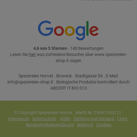
4,6 von 5 Sternen
- 148 Bewertungen
Lesen Sie
hier
was zufriedene Besucher über www.spezereien-
shop.it sagen
Spezereien Horvat . Bruneck . Stadtgasse 5A . E-Mail:
info@spezereien-shop.it . Biologische Produkte kontrolliert durch
ABCERT IT BIO 013
© Copyright Spezereien Horvat . MwSt.Nr. 03061530212 .
Impressum
.
Datenschutz
.
AGBs
.
Zahlung und Versand
.
Links
.
Barrierefreiheitserklärung
.
Widerruf
.
Cookies