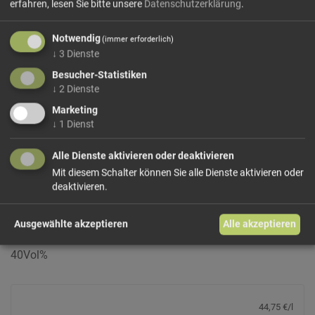
erfahren, lesen Sie bitte unsere
Datenschutzerklärung
.
Notwendig
(immer erforderlich)
↓
3
Dienste
Besucher-Statistiken
↓
2
Dienste
Williams
Walcher
Marketing
↓
1
Dienst
Feiner Edelbrand ausschließlich aus handverlesenen
vollreifen Früchten zweimal destilliert. Fruchtig und
besonders mild präsentiert sich der Williams Christ
Alle Dienste aktivieren oder deaktivieren
Edelbrand am Gaumen. Er ist ein Klassiker unter den
Mit diesem Schalter können Sie alle Dienste aktivieren oder
Südtiroler Edelbränden.
deaktivieren.
Serviertemperatur: 04 – 6°C
Empfohlenes Glas: Tulpenförmiges Obstbrandglas
Ausgewählte akzeptieren
Alle akzeptieren
20 cl
40Vol%
44,75 €/l