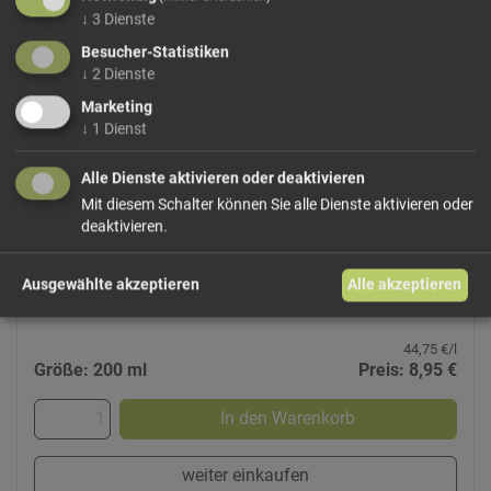
↓
3
Dienste
Besucher-Statistiken
↓
2
Dienste
Marketing
↓
1
Dienst
Waldhimbeer Geist Walcher
Der Walcher Waldhimbeer Geist
ist eine klare
Alle Dienste aktivieren oder deaktivieren
Edelspirituose aus aromatischen Waldhimbeeren.
Mit diesem Schalter können Sie alle Dienste aktivieren oder
Fruchtbetont, fein und intensiv im Geschmack – klassisch
deaktivieren.
pur als Digestif
genossen.
Alkoholgehalt:
ca.
37,5 % vol.
Ausgewählte akzeptieren
Alle akzeptieren
44,75 €/l
Größe: 200 ml
Preis: 8,95 €
In den Warenkorb
weiter einkaufen