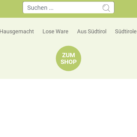
Hausgemacht
Lose Ware
Aus Südtirol
Südtirol
ZUM
SHOP
Grappa St. Magdalener
Walcher
Fein, Intensiv, vielschichtig in der Nase. Rund
Südtiroler Grappa.
Serviervorschlag: pur im tulpenförmigen Stielgl