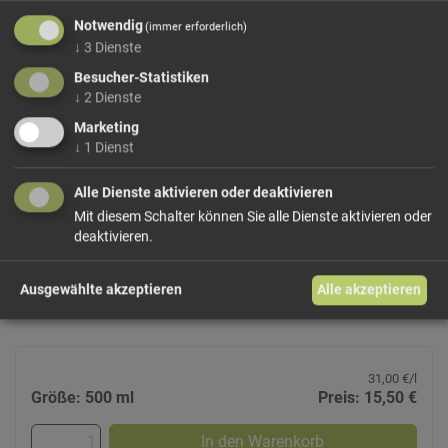
Notwendig
(immer erforderlich)
↓
3
Dienste
Besucher-Statistiken
↓
2
Dienste
Marketing
Zirbenspitz
↓
1
Dienst
Walcher
Südtiroler –Edelspirituose aus ausgesuchten Zapfen der
Alle Dienste aktivieren oder deaktivieren
Zirbelkiefer.
Mit diesem Schalter können Sie alle Dienste aktivieren oder
Eine typisch alpenländische markante Hausspezialität,
deaktivieren.
leicht harzig und herb würzig im Aroma, besonders beliebt
auf Almhütten!
Ausgewählte akzeptieren
Alle akzeptieren
35 Vol%
31,00 €/l
Größe: 500 ml
Preis: 15,50 €
In den Warenkorb