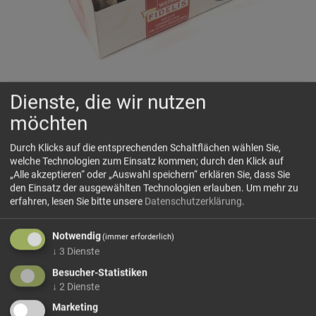
Dienste, die wir nutzen
Fidelis Weiss sortiert
möchten
🌡️ Bei heißen Temperaturen von über 25°C können wir leider
keine Garantie geben, dass die Produkte auf dem
Durch Klicks auf die entsprechenden Schaltflächen wählen Sie,
welche Technologien zum Einsatz kommen; durch den Klick auf
Versandweg unversehrt bleiben und nicht geschmolzen bei
„Alle akzeptieren“ oder „Auswahl speichern“ erklären Sie, dass Sie
Ihnen ankommen.
den Einsatz der ausgewählten Technologien erlauben.
Um mehr zu
erfahren, lesen Sie bitte unsere
Datenschutzerklärung
.
Oblaten-Lebkuchen, glasiert und schokoliert
Zutaten: Zucker, WEIZENMEHL, Ölsamen (HASELNÜSSE,
Notwendig
(immer erforderlich)
WALNÜSSE, MANDELN, CASHEWKERNE), kandierte
↓
3
Dienste
Orangenschalen (Orangenschalen, Glukose-Fruktose-Sirup,
Besucher-Statistiken
Zucker), Glukose-Fruktose-Sirup, Backoblaten
↓
2
Dienste
(WEIZENMEHL, Kartoffelstärke), Persipan (Aprikosenkerne,
Zucker,...
Marketing