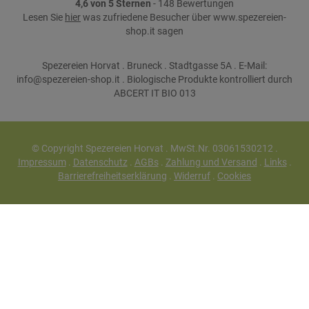
4,6 von 5 Sternen
- 148 Bewertungen
Lesen Sie
hier
was zufriedene Besucher über www.spezereien-
shop.it sagen
Spezereien Horvat . Bruneck . Stadtgasse 5A . E-Mail:
info@spezereien-shop.it . Biologische Produkte kontrolliert durch
ABCERT IT BIO 013
© Copyright Spezereien Horvat . MwSt.Nr. 03061530212 .
Impressum
.
Datenschutz
.
AGBs
.
Zahlung und Versand
.
Links
.
Barrierefreiheitserklärung
.
Widerruf
.
Cookies