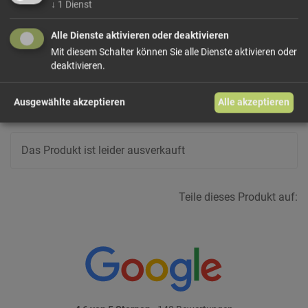
↓
1
Dienst
SESAM, BUTTERREINFETT, Emulgator: SOJA-LECITHINE;
VOLLMILCHPULVER, HASELNÜSSE, Honig, natürliches
Alle Dienste aktivieren oder deaktivieren
Aroma.
Mit diesem Schalter können Sie alle Dienste aktivieren oder
deaktivieren.
Allergenhinweis:
Enthält Erdnüsse, Haselnüsse, Sesam,...
Ausgewählte akzeptieren
Alle akzeptieren
mehr Infos +
Das Produkt ist leider ausverkauft
Teile dieses Produkt auf: