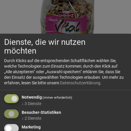
Dienste, die wir nutzen
möchten
Durch Klicks auf die entsprechenden Schaltflächen wählen Sie,
welche Technologien zum Einsatz kommen; durch den Klick auf
„Alle akzeptieren“ oder „Auswahl speichern“ erklären Sie, dass Sie
den Einsatz der ausgewählten Technologien erlauben.
Um mehr zu
erfahren, lesen Sie bitte unsere
Datenschutzerklärung
.
Lambertz Vital Gebäck mit Korinthen
Knuspriges Gebäck mit Erdnüssen, Korinthen und
Notwendig
(immer erforderlich)
Sonnenblumenkernen – eine kräftige Snack-Variante, die
↓
3
Dienste
bewusst mit ausgewählten Zutaten setzt
Besucher-Statistiken
Zutaten:
↓
2
Dienste
19 % ERDNÜSSE, Zucker, 14 % KORINTHEN, Glukose-Sirup,
Marketing
12 % SONNENBLUMENKERNE, HA­FERFLOCKEN, Palmfett,