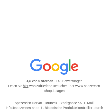
Eiweiß
5,7
g
Salz
0,05
g
Das Produkt ist leider ausverkauft
Teile dieses Produkt auf:
4,6 von 5 Sternen
- 148 Bewertungen
Lesen Sie
hier
was zufriedene Besucher über www.spezereien-
shop.it sagen
Spezereien Horvat . Bruneck . Stadtgasse 5A . E-Mail:
info@spezereien-shop.it . Biologische Produkte kontrolliert durch