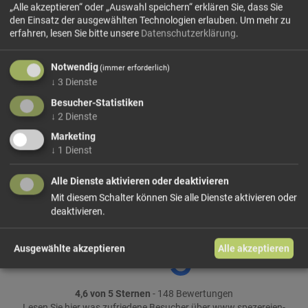
„Alle akzeptieren“ oder „Auswahl speichern“ erklären Sie, dass Sie
den Einsatz der ausgewählten Technologien erlauben.
Um mehr zu
erfahren, lesen Sie bitte unsere
Datenschutzerklärung
.
29,90 €/kg
Größe: 100 g
Preis: 2,99 €
Notwendig
(immer erforderlich)
↓
3
Dienste
In den Warenkorb
Besucher-Statistiken
↓
2
Dienste
weiter einkaufen
Marketing
↓
1
Dienst
Teile dieses Produkt auf:
Alle Dienste aktivieren oder deaktivieren
Mit diesem Schalter können Sie alle Dienste aktivieren oder
deaktivieren.
Ausgewählte akzeptieren
Alle akzeptieren
4,6 von 5 Sternen
- 148 Bewertungen
Lesen Sie
hier
was zufriedene Besucher über www.spezereien-