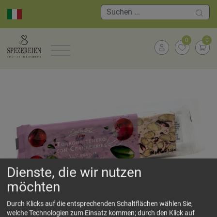
0
0
Dienste, die wir nutzen
möchten
"Dolcital" Torrone Cranberries
Durch Klicks auf die entsprechenden Schaltflächen wählen Sie,
Weicher Torrone/Nougat mit Mandeln und fruchtig-
welche Technologien zum Einsatz kommen; durch den Klick auf
säuerlichen Cranberries.