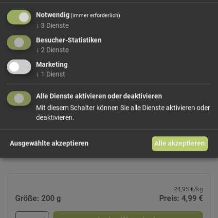
Durchschnittliche
100
g
Notwendig
(immer erforderlich)
Nährwerte pro
↓
3
Dienste
Besucher-Statistiken
↓
2
Dienste
540
kcal
Energie
Marketing
2261
kj
↓
1
Dienst
Fette
32,3
g
davon gesättigt
3,3
g
Alle Dienste aktivieren oder deaktivieren
Kohlehydrate
53,5
g
Mit diesem Schalter können Sie alle Dienste aktivieren oder
davon Zucker
48,3
g
deaktivieren.
Ballaststoffe
0
g
Eiweiß
6,6
g
Ausgewählte akzeptieren
Alle akzeptieren
Salz
0,18
g
24,95 €/kg
Größe: 200 g
Preis: 4,99 €