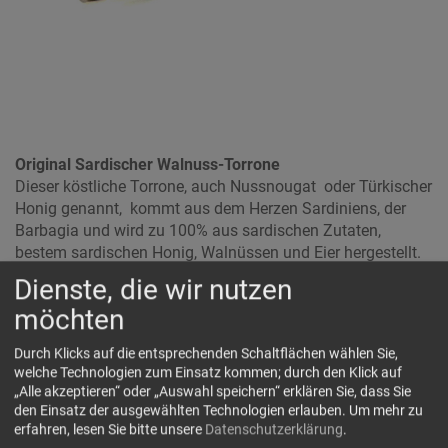
Original Sardischer Walnuss-Torrone
Dieser köstliche Torrone, auch Nussnougat oder Türkischer
Honig genannt, kommt aus dem Herzen Sardiniens, der
Barbagia und wird zu 100% aus sardischen Zutaten,
bestem sardischen Honig, Walnüssen und Eier hergestellt.
Dienste, die wir nutzen
Er wird ohne Zuckerzusatz hergestellt
möchten
Diese Sorte enthält 40% Walnüsse.540
2261
Durch Klicks auf die entsprechenden Schaltflächen wählen Sie,
Zutaten: Sardischer Honig(58%),
Walnüsse
(40%),
Eiweiß
,
welche Technologien zum Einsatz kommen; durch den Klick auf
Oblaten(
Kartoffelmehl
, Wasser, Olivenöl)
„Alle akzeptieren“ oder „Auswahl speichern“ erklären Sie, dass Sie
den Einsatz der ausgewählten Technologien erlauben.
Um mehr zu
Kann Spuren von
Mandeln, Haselnüssen und Erdnüssen
erfahren, lesen Sie bitte unsere
Datenschutzerklärung
.
enthalten.