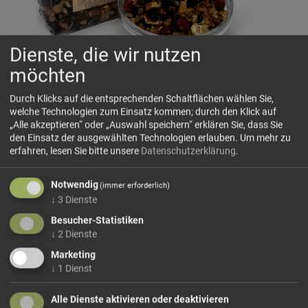
Dienste, die wir nutzen
möchten
Durch Klicks auf die entsprechenden Schaltflächen wählen Sie,
welche Technologien zum Einsatz kommen; durch den Klick auf
BIO-Johannisbeere HORVAT
„Alle akzeptieren“ oder „Auswahl speichern“ erklären Sie, dass Sie
IT-BIO-013
den Einsatz der ausgewählten Technologien erlauben.
Um mehr zu
Biologischer Früchtetee mit Johannisbeergeschmack.
erfahren, lesen Sie bitte unsere
Datenschutzerklärung
.
Ausschließlich aus Zutaten aus biologischer
Landwirtschaft. Kontrolliert und Zertifiziert von ABCERT
Notwendig
(immer erforderlich)
Gmbh
↓
3
Dienste
Zutaten: Apfelstücke, Hibiskusblüten, rote und schwarze
Besucher-Statistiken
↓
2
Dienste
Johannisbeeren, Holunderbeeren, natürliches Aroma;
Marketing
↓
1
Dienst
43,33 €/kg
Größe: 150 g
Preis: 6,50 €
Alle Dienste aktivieren oder deaktivieren