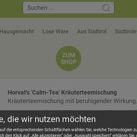
Hausgemacht
Lose Ware
Aus Südtirol
Südtirol
ZUM
SHOP
Horvat's 'Calm-Tea' Kräuterteemischung
Kräuterteemischung mit beruhigender Wirkung
Zutaten: Kamille, Baldrian, Orangenblüten, Pfef
e, die wir nutzen möchten
Weissdorn, Passionsblume, lavendel, Anis, Mo
 auf die entsprechenden Schaltflächen wählen Sie, welche Technologien 
 den Klick auf „Alle akzeptieren“ oder „Auswahl speichern“ erklären Sie, 