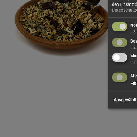
den Einsatz 
Datenschutz
No
↓
3
Bes
↓
2
Mar
↓
1
All
Mit
Ausgewählt