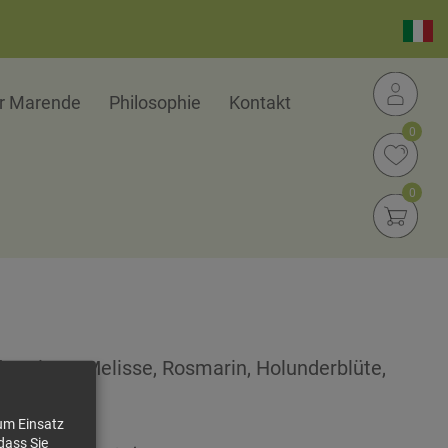
er Marende
Philosophie
Kontakt
0
0
.
ferminze, Melisse, Rosmarin, Holunderblüte,
hnblüte
zum Einsatz
dass Sie