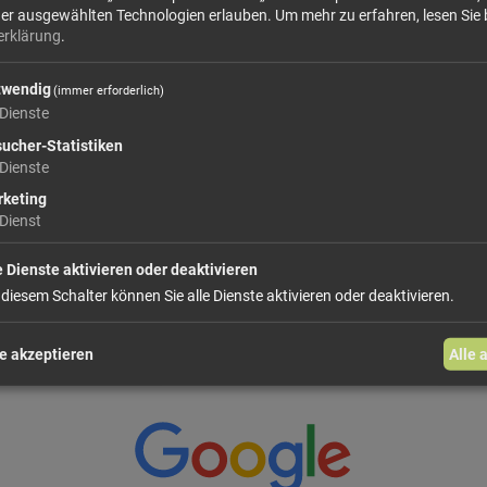
Dieses Produkt führen wir lose.
Wählen Sie
der ausgewählten Technologien erlauben.
Um mehr zu erfahren, lesen Sie 
erklärung
.
twendig
ab 5,40 €
(immer erforderlich)
Dienste
ucher-Statistiken
Dienste
In den Warenkorb
keting
Dienst
weiter einkaufen
e Dienste aktivieren oder deaktivieren
 diesem Schalter können Sie alle Dienste aktivieren oder deaktivieren.
e akzeptieren
Alle 