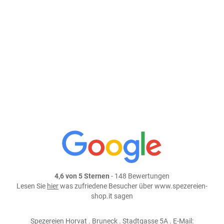
In den Warenkorb
weiter einkaufen
Teile dieses Produkt auf:
4,6 von 5 Sternen
- 148 Bewertungen
Lesen Sie
hier
was zufriedene Besucher über www.spezereien-
shop.it sagen
Spezereien Horvat . Bruneck . Stadtgasse 5A . E-Mail: