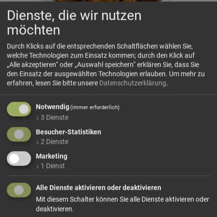
Dienste, die wir nutzen
möchten
Durch Klicks auf die entsprechenden Schaltflächen wählen Sie,
welche Technologien zum Einsatz kommen; durch den Klick auf
„Alle akzeptieren“ oder „Auswahl speichern“ erklären Sie, dass Sie
den Einsatz der ausgewählten Technologien erlauben.
Um mehr zu
Curcuma-Gelbwurz
erfahren, lesen Sie bitte unsere
Datenschutzerklärung
.
Dieses Produkt führen wir lose, ganz sowie
Notwendig
(immer erforderlich)
gemahlen.
Wählen Sie Ihre Variante!
↓
3
Dienste
Besucher-Statistiken
↓
2
Dienste
ab 3,09 € / 100g
Marketing
↓
1
Dienst
In den Warenkorb
Alle Dienste aktivieren oder deaktivieren
Mit diesem Schalter können Sie alle Dienste aktivieren oder
deaktivieren.
weiter einkaufen