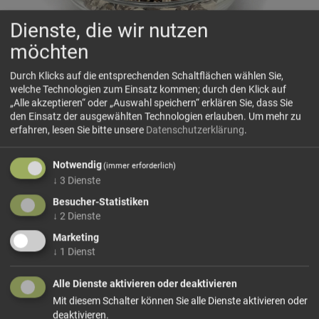
Dienste, die wir nutzen
möchten
Durch Klicks auf die entsprechenden Schaltflächen wählen Sie,
welche Technologien zum Einsatz kommen; durch den Klick auf
„Alle akzeptieren“ oder „Auswahl speichern“ erklären Sie, dass Sie
den Einsatz der ausgewählten Technologien erlauben.
Um mehr zu
Löwenzahnwurzel
erfahren, lesen Sie bitte unsere
Datenschutzerklärung
.
geschnitten
Notwendig
(immer erforderlich)
Dieses Produkt führen wir lose.
Wählen Sie Ihre
↓
3
Dienste
Variante!
Besucher-Statistiken
↓
2
Dienste
Marketing
ab 4,50 € / 100g
↓
1
Dienst
Alle Dienste aktivieren oder deaktivieren
In den Warenkorb
Mit diesem Schalter können Sie alle Dienste aktivieren oder
deaktivieren.