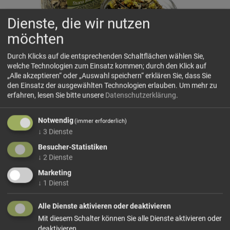
Dienste, die wir nutzen
möchten
Durch Klicks auf die entsprechenden Schaltflächen wählen Sie,
welche Technologien zum Einsatz kommen; durch den Klick auf
„Alle akzeptieren“ oder „Auswahl speichern“ erklären Sie, dass Sie
Beerenkräuter-Ingwer
den Einsatz der ausgewählten Technologien erlauben.
Um mehr zu
HORVAT
erfahren, lesen Sie bitte unsere
Datenschutzerklärung
.
Verbesserte Rezeptur! Zutaten:
Ingwerstücke(30%), Zitronengras(30%), Süssholzwurzel,
Notwendig
(immer erforderlich)
Pfefferminze, Orangenschalen, Zitronenschalen, Kamille,
↓
3
Dienste
Katzenpfötchenblüten, Rosenblütenblätter
Besucher-Statistiken
↓
2
Dienste
Marketing
36,50 €/kg
↓
1
Dienst
Größe: 100 g
Preis: 3,65 €
Alle Dienste aktivieren oder deaktivieren
In den Warenkorb
Mit diesem Schalter können Sie alle Dienste aktivieren oder
deaktivieren.