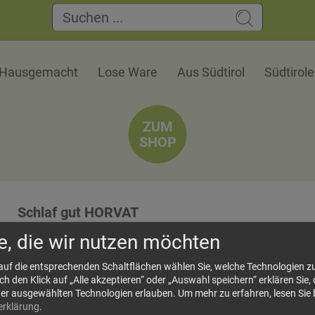
Hausgemacht
Lose Ware
Aus Südtirol
Südtirol
ZUM
SHOP
Schlaf gut HORVAT
Zutaten: Rooibos Tee, Kümmel, Anis, Fenchel, 
e, die wir nutzen möchten
 auf die entsprechenden Schaltflächen wählen Sie, welche Technologien 
 den Klick auf „Alle akzeptieren“ oder „Auswahl speichern“ erklären Sie, 
36,
der ausgewählten Technologien erlauben.
Um mehr zu erfahren, lesen Sie 
Größe: 150 g
Preis: 
erklärung
.