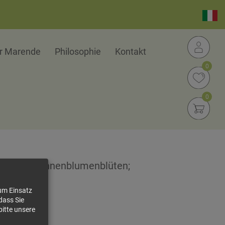
er Marende
Philosophie
Kontakt
0
0
Melisse, Sonnenblumenblüten;
zum Einsatz
dass Sie
67 €/kg
bitte unsere
5,50 €