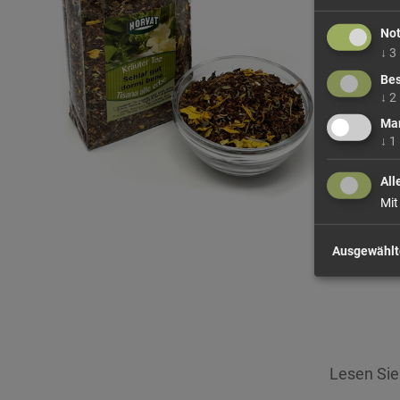
No
↓
3
Bes
↓
2
Mar
↓
1
All
Mit
Ausgewählt
Lesen Si