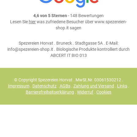
4,6 von 5 Sternen
- 148 Bewertungen
Lesen Sie
hier
was zufriedene Besucher über www.spezereien-
shop.it sagen
Spezereien Horvat . Bruneck . Stadtgasse 5A . E-Mail:
info@spezereien-shop.it . Biologische Produkte kontrolliert durch
ABCERT IT BIO 013
© Copyright Spezereien Horvat . MwSt.Nr. 03061530212 .
Impressum
.
Datenschutz
.
AGBs
.
Zahlung und Versand
.
Links
.
Barrierefreiheitserklärung
.
Widerruf
.
Cookies