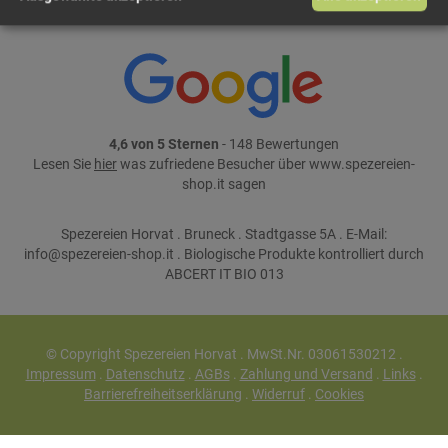
4,6 von 5 Sternen
- 148 Bewertungen
Lesen Sie
hier
was zufriedene Besucher über www.spezereien-
shop.it sagen
Spezereien Horvat . Bruneck . Stadtgasse 5A . E-Mail:
info@spezereien-shop.it . Biologische Produkte kontrolliert durch
ABCERT IT BIO 013
© Copyright Spezereien Horvat . MwSt.Nr. 03061530212 .
Impressum
.
Datenschutz
.
AGBs
.
Zahlung und Versand
.
Links
.
Barrierefreiheitserklärung
.
Widerruf
.
Cookies