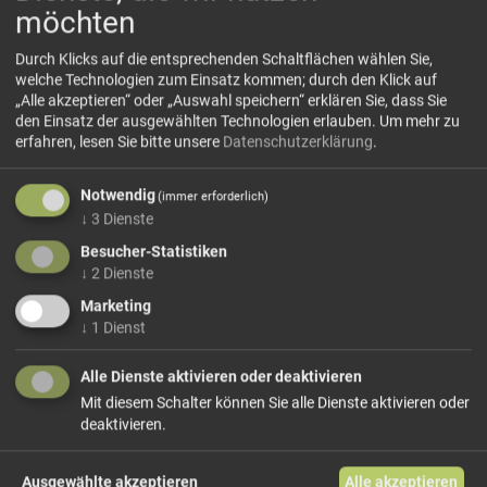
möchten
Durch Klicks auf die entsprechenden Schaltflächen wählen Sie,
welche Technologien zum Einsatz kommen; durch den Klick auf
„Alle akzeptieren“ oder „Auswahl speichern“ erklären Sie, dass Sie
den Einsatz der ausgewählten Technologien erlauben.
Um mehr zu
erfahren, lesen Sie bitte unsere
Datenschutzerklärung
.
Kandiszucker grob
Notwendig
(immer erforderlich)
↓
3
Dienste
Besucher-Statistiken
12,70 €/kg
↓
2
Dienste
Größe: 500 g
Preis: 6,35 €
Marketing
In den Warenkorb
↓
1
Dienst
Alle Dienste aktivieren oder deaktivieren
weiter einkaufen
Mit diesem Schalter können Sie alle Dienste aktivieren oder
deaktivieren.
Teile dieses Produkt auf:
Ausgewählte akzeptieren
Alle akzeptieren