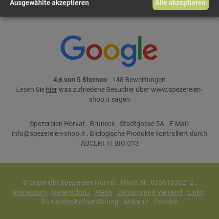
Teile dieses Produkt auf:
Ausgewählte akzeptieren
Alle akzeptieren
4,6 von 5 Sternen
- 148 Bewertungen
Lesen Sie
hier
was zufriedene Besucher über www.spezereien-
shop.it sagen
Spezereien Horvat . Bruneck . Stadtgasse 5A . E-Mail:
info@spezereien-shop.it . Biologische Produkte kontrolliert durch
ABCERT IT BIO 013
© Copyright Spezereien Horvat . MwSt.Nr. 03061530212 .
Impressum
.
Datenschutz
.
AGBs
.
Zahlung und Versand
.
Links
.
Barrierefreiheitserklärung
.
Widerruf
.
Cookies