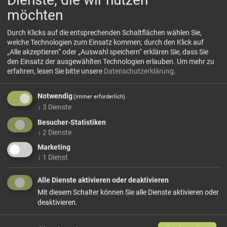
möchten
Durch Klicks auf die entsprechenden Schaltflächen wählen Sie,
welche Technologien zum Einsatz kommen; durch den Klick auf
„Alle akzeptieren“ oder „Auswahl speichern“ erklären Sie, dass Sie
den Einsatz der ausgewählten Technologien erlauben.
Um mehr zu
erfahren, lesen Sie bitte unsere
Datenschutzerklärung
.
Grüntee-Zitrone-BIO Viropa
IT-BIO-013 - Zutaten:Grüntee 87%, Zitronenschale 5%,
Notwendig
(immer erforderlich)
Zitronenöl, natürliches Zitronenaroma
↓
3
Dienste
Besucher-Statistiken
↓
2
Dienste
Größe: 15 Filter
Preis: 3,49 €
Marketing
↓
1
Dienst
In den Warenkorb
Alle Dienste aktivieren oder deaktivieren
weiter einkaufen
Mit diesem Schalter können Sie alle Dienste aktivieren oder
deaktivieren.