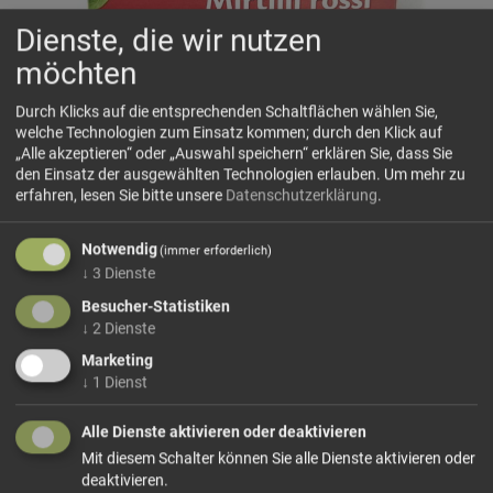
Dienste, die wir nutzen
möchten
Durch Klicks auf die entsprechenden Schaltflächen wählen Sie,
welche Technologien zum Einsatz kommen; durch den Klick auf
„Alle akzeptieren“ oder „Auswahl speichern“ erklären Sie, dass Sie
den Einsatz der ausgewählten Technologien erlauben.
Um mehr zu
Preiselbeertee Viropa
erfahren, lesen Sie bitte unsere
Datenschutzerklärung
.
Hergestellt aus erlesenen Preiselbeerblättern, bietet dieser
Tee nicht nur einen köstlichen Geschmack, sondern auch
Notwendig
eine Fülle an gesundheitlichen Vorteilen
(immer erforderlich)
↓
3
Dienste
Zutaten: Hibiskus, Hagebutten, natürliches Aroma,
Besucher-Statistiken
Preiselbeeren 10%, Äpfel, Orangenschalen, Brombeerblätter
↓
2
Dienste
Marketing
↓
1
Dienst
Größe: 15 Filter
Preis: 3,49 €
Alle Dienste aktivieren oder deaktivieren
In den Warenkorb
Mit diesem Schalter können Sie alle Dienste aktivieren oder
deaktivieren.
weiter einkaufen