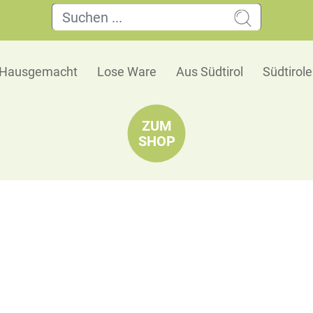
Hausgemacht
Lose Ware
Aus Südtirol
Südtirol
ZUM
SHOP
Makrelenfilet 'Angelo Parodi'
Angelo Parodi verwendet nur sehr hochwertige p
geschmacksintensiv sind und direkt vor Ort fris
Abtropfgewicht: 90g