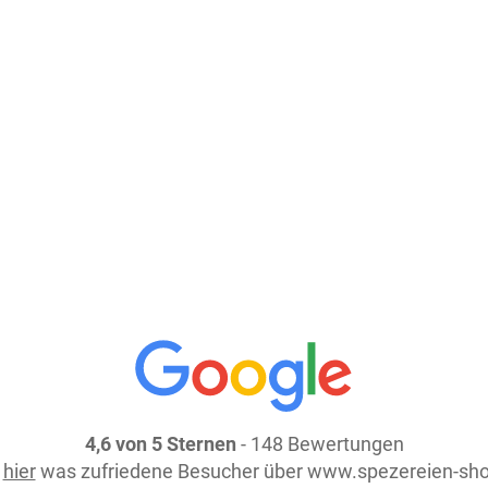
23,
Größe: 125 g
Preis: 
In den Warenkorb
weiter einkaufen
4,6 von 5 Sternen
- 148 Bewertungen
e
hier
was zufriedene Besucher über www.spezereien-sho