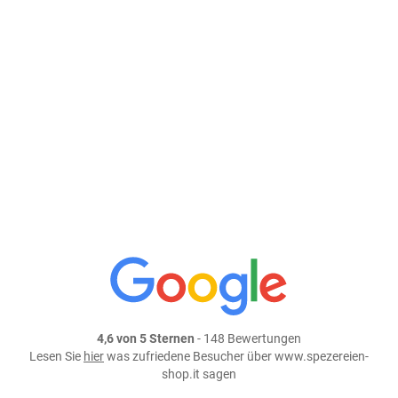
69,50 €/kg
Größe: 100 g
Preis: 6,95 €
In den Warenkorb
weiter einkaufen
Teile dieses Produkt auf:
4,6 von 5 Sternen
- 148 Bewertungen
Lesen Sie
hier
was zufriedene Besucher über www.spezereien-
shop.it sagen