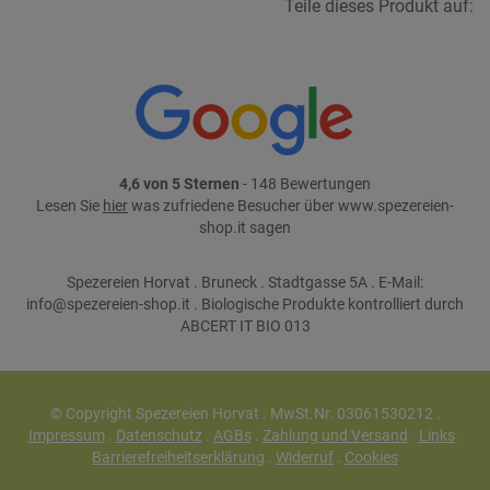
Teile dieses Produkt auf:
4,6 von 5 Sternen
- 148 Bewertungen
Lesen Sie
hier
was zufriedene Besucher über www.spezereien-
shop.it sagen
Spezereien Horvat . Bruneck . Stadtgasse 5A . E-Mail:
info@spezereien-shop.it . Biologische Produkte kontrolliert durch
ABCERT IT BIO 013
© Copyright Spezereien Horvat . MwSt.Nr. 03061530212 .
Impressum
.
Datenschutz
.
AGBs
.
Zahlung und Versand
.
Links
.
Barrierefreiheitserklärung
.
Widerruf
.
Cookies