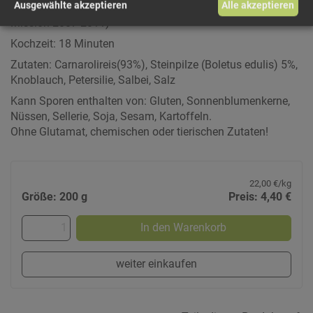
Ausgewählte akzeptieren
Alle akzeptieren
Erfolgreich erprobt bis ins Weltall....( Nasa-Discovery-
Mission 2007-2011)
Kochzeit: 18 Minuten
Zutaten: Carnarolireis(93%), Steinpilze (Boletus edulis) 5%,
Knoblauch, Petersilie, Salbei, Salz
Kann Sporen enthalten von: Gluten, Sonnenblumenkerne,
Nüssen, Sellerie, Soja, Sesam, Kartoffeln.
Ohne Glutamat, chemischen oder tierischen Zutaten!
22,00 €/kg
Größe: 200 g
Preis: 4,40 €
In den Warenkorb
weiter einkaufen