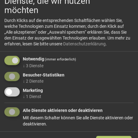
Dienste, die wir nutzen
möchten
Durch Klicks auf die entsprechenden Schaltflächen wählen Sie,
welche Technologien zum Einsatz kommen; durch den Klick auf
„Alle akzeptieren“ oder „Auswahl speichern“ erklären Sie, dass Sie
den Einsatz der ausgewählten Technologien erlauben.
Um mehr zu
Tiberino Reisspezialitäten mit Steinpilzen
erfahren, lesen Sie bitte unsere
Datenschutzerklärung
.
Apulische Reisspezialitäten von Tiberino. Gut, Gesund,
Vorgekocht und alles Natur!
Notwendig
(immer erforderlich)
DIE ONE-POT-MAHLZEITEN VON TIBERINO, DIE
↓
3
Dienste
EINFACHSTE ART ITALIENISCH ZU ESSEN
Besucher-Statistiken
Die italienischen Eintopfgerichte von Tiberino sind perfekt
↓
2
Dienste
für alle, die eine einfache, schmackhafte und authentische
Marketing
italienische Mahlzeit suchen. 100% natürlich, frei von
↓
1
Dienst
Chemikalien, ohne Zucker- und Fettzusatz. Frei von
jeglichen tierischen Derivaten, also vegan!
Alle Dienste aktivieren oder deaktivieren
Die Eintopfgerichte von Tiberino sind ein einfacher
Mit diesem Schalter können Sie alle Dienste aktivieren oder
Kochprozess in drei Schritten, einfach Wasser und Öl
deaktivieren.
hinzufügen, kochen, nach Belieben würzen und servieren.
Italiener lieben die One-Pot-Mahlzeiten von TIBERINO