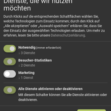
Dienste, die wir nutzen
möchten
Durch Klicks auf die entsprechenden Schaltflächen wählen Sie,
welche Technologien zum Einsatz kommen; durch den Klick auf
„Alle akzeptieren“ oder „Auswahl speichern“ erklären Sie, dass Sie
den Einsatz der ausgewählten Technologien erlauben.
Um mehr zu
Tiberino Reisspezialitäten Steinpilz-Trüffel
erfahren, lesen Sie bitte unsere
Datenschutzerklärung
.
Apulische Reisspezialitäten von Tiberino. Gut, Gesund,
Vorgekocht und alles Natur!
Notwendig
(immer erforderlich)
DIE ONE-POT-MAHLZEITEN VON TIBERINO, DIE
↓
3
Dienste
EINFACHSTE ART ITALIENISCH ZU ESSEN
Besucher-Statistiken
Die italienischen Eintopfgerichte von Tiberino sind perfekt
↓
2
Dienste
für alle, die eine einfache, schmackhafte und authentische
Marketing
italienische Mahlzeit suchen. 100% natürlich, frei von
↓
1
Dienst
Chemikalien, ohne Zucker- und Fettzusatz. Frei von
jeglichen tierischen Derivaten, also vegan!
Alle Dienste aktivieren oder deaktivieren
Die Eintopfgerichte von Tiberino sind ein einfacher
Mit diesem Schalter können Sie alle Dienste aktivieren oder
Kochprozess in drei Schritten, einfach Wasser und Öl
deaktivieren.
hinzufügen, kochen, nach Belieben würzen und servieren.
Italiener lieben die One-Pot-Mahlzeiten von TIBERINO