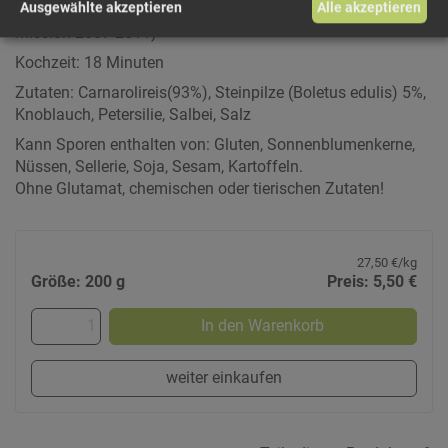
Ausgewählte akzeptieren
Alle akzeptieren
Erfolgreich erprobt bis ins Weltall....( Nasa-Discovery-
Mission 2007-2011)
Kochzeit: 18 Minuten
Zutaten: Carnarolireis(93%), Steinpilze (Boletus edulis) 5%,
Knoblauch, Petersilie, Salbei, Salz
Kann Sporen enthalten von: Gluten, Sonnenblumenkerne,
Nüssen, Sellerie, Soja, Sesam, Kartoffeln.
Ohne Glutamat, chemischen oder tierischen Zutaten!
27,50 €/kg
Größe: 200 g
Preis: 5,50 €
In den Warenkorb
weiter einkaufen