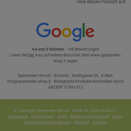
Teile dieses Produkt auf:
4,6 von 5 Sternen
- 148 Bewertungen
Lesen Sie
hier
was zufriedene Besucher über www.spezereien-
shop.it sagen
Spezereien Horvat . Bruneck . Stadtgasse 5A . E-Mail:
info@spezereien-shop.it . Biologische Produkte kontrolliert durch
ABCERT IT BIO 013
© Copyright Spezereien Horvat . MwSt.Nr. 03061530212 .
Impressum
.
Datenschutz
.
AGBs
.
Zahlung und Versand
.
Links
.
Barrierefreiheitserklärung
.
Widerruf
.
Cookies