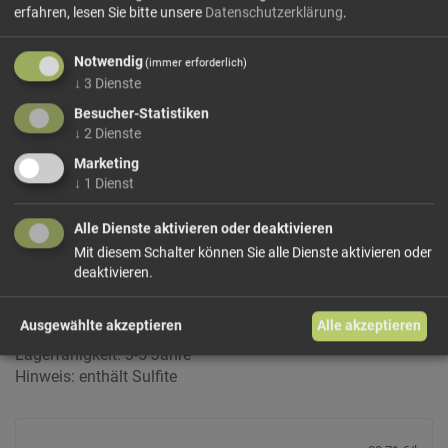
erfahren, lesen Sie bitte unsere
Datenschutzerklärung
.
Notwendig
(immer erforderlich)
↓
3
Dienste
Besucher-Statistiken
Gewürztraminer Eisacktaler Kellerei
↓
2
Dienste
Weintyp: Weisswein
Marketing
Rebsorte: 100% Gewürztraminer
↓
1
Dienst
Farbe: gelb mit grünlichen Reflexen
Geruch: leicht bis ausgeprägt aromatisch, unverkennbares
Alle Dienste aktivieren oder deaktivieren
Bouquet von Muskat sowie anderen edlen Gewürzen und
Mit diesem Schalter können Sie alle Dienste aktivieren oder
Rosen
deaktivieren.
Geschmack: trocken, kräftig, voll, aromatisch
Herkunftsland: Italien
Ausgewählte akzeptieren
Alle akzeptieren
Region: Südtirol
Lagerfähigkeit: 3-5 Jahre
Hinweis: enthält Sulfite