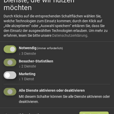
möchten
Durch Klicks auf die entsprechenden Schaltflächen wählen Sie,
welche Technologien zum Einsatz kommen; durch den Klick auf
„Alle akzeptieren“ oder „Auswahl speichern“ erklären Sie, dass Sie
den Einsatz der ausgewählten Technologien erlauben.
Um mehr zu
Weißburgunder Eisacktaler Kellerei
erfahren, lesen Sie bitte unsere
Datenschutzerklärung
.
Aufgrund der hohen Ansprüche an Klima und Lage gedeiht
der Weißburgunder nur im südliche wärmeren Teil des
Notwendig
(immer erforderlich)
Eisacktales. An den sonnendurchfluteten Hängen, die von
↓
3
Dienste
Porphyr als Urgestein gekennzeichnet sind, entsteht ein
Besucher-Statistiken
Wein mit unverwechselbarem Burgunderaroma und
↓
2
Dienste
ausgeprägtem Aroma.
Marketing
VINIFIKATION
↓
1
Dienst
schonende Verarbeitung und Pressung,
temperaturkontrollierte Gärung sowie Ausbau auf der
Alle Dienste aktivieren oder deaktivieren
Feinhefe im Edelstahltank, kein biologischer Säureabbau
Mit diesem Schalter können Sie alle Dienste aktivieren oder
CHARAKTERISTIK
deaktivieren.
Farbe: hellgelb mit grünlichen Spiegelungen