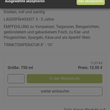
Geruch: feiner Duft nach Blumen und Obst
Ausgewählte akzeptieren
Alle akzeptieren
Geschmack: eleganter Körper und belebende Säure,
trocken, voll und samtig
LAGERFÄHIGKEIT 3 - 5 Jahre
EMPFEHLUNG zu Vorspeisen, Teigwaren, Reisgerichten,
gedünstetem und gebackenem Fisch, zu Eier- und
Pilzgerichten, Spargeln, Käse und als Aperitif Wein
TRINKTEMPERATUR 8° - 10°
17,27 €/l
Größe: 750 ml
Preis: 12,95 €
In den Warenkorb
weiter einkaufen
Teile dieses Produkt auf: