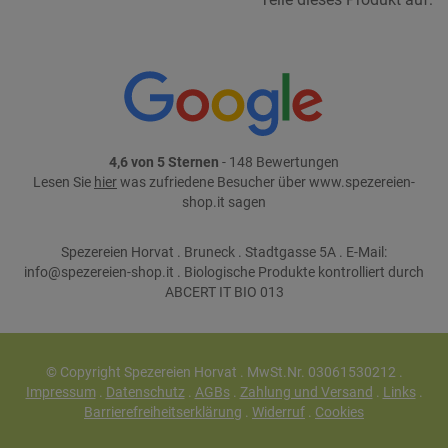
4,6 von 5 Sternen
- 148 Bewertungen
Lesen Sie
hier
was zufriedene Besucher über www.spezereien-
shop.it sagen
Spezereien Horvat . Bruneck . Stadtgasse 5A . E-Mail:
info@spezereien-shop.it . Biologische Produkte kontrolliert durch
ABCERT IT BIO 013
© Copyright Spezereien Horvat . MwSt.Nr. 03061530212 .
Impressum
.
Datenschutz
.
AGBs
.
Zahlung und Versand
.
Links
.
Barrierefreiheitserklärung
.
Widerruf
.
Cookies