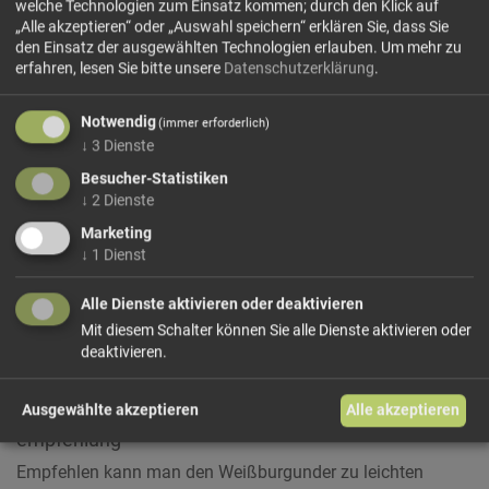
welche Technologien zum Einsatz kommen; durch den Klick auf
„Alle akzeptieren“ oder „Auswahl speichern“ erklären Sie, dass Sie
den Einsatz der ausgewählten Technologien erlauben.
Um mehr zu
erfahren, lesen Sie bitte unsere
Datenschutzerklärung
.
Notwendig
(immer erforderlich)
Weißburgunder Kellerei Tramin
↓
3
Dienste
Die Trauben für unseren Weißburgunder kommen aus den
Besucher-Statistiken
verschiedenen Weingütern der Gemeinden Auer, Neumarkt
↓
2
Dienste
und Tramin. Die Weingüter befinden sich auf Hügellagen
Marketing
zwischen 250 und 550 m Meereshöhe.
↓
1
Dienst
sensorische eigenschaften
Der Weißburgunder ist ein frisch-fruchtiger Weißwein mit
Alle Dienste aktivieren oder deaktivieren
einem trockenen, fülligen Geschmack. Er präsentiert sich in
Mit diesem Schalter können Sie alle Dienste aktivieren oder
grünlich bis hellgelben Farbnuancen und hat in seinem
deaktivieren.
Aroma einen leichten Apfelgeruch, sowie Noten von Nüssen
und grünem Laub. Sehr harmonisch ist das Gleichgewicht
Ausgewählte akzeptieren
Alle akzeptieren
an Körper und Säure.
empfehlung
Empfehlen kann man den Weißburgunder zu leichten