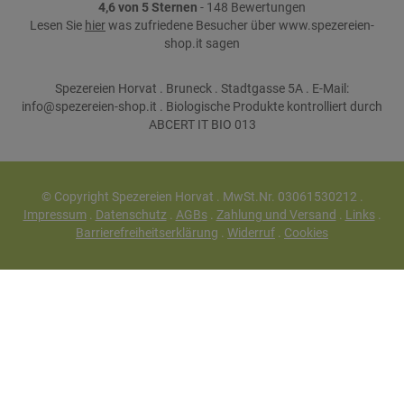
4,6 von 5 Sternen
- 148 Bewertungen
Lesen Sie
hier
was zufriedene Besucher über www.spezereien-
shop.it sagen
Spezereien Horvat . Bruneck . Stadtgasse 5A . E-Mail:
info@spezereien-shop.it . Biologische Produkte kontrolliert durch
ABCERT IT BIO 013
© Copyright Spezereien Horvat . MwSt.Nr. 03061530212 .
Impressum
.
Datenschutz
.
AGBs
.
Zahlung und Versand
.
Links
.
Barrierefreiheitserklärung
.
Widerruf
.
Cookies