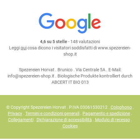
4,6 su 5 stelle
- 148 valutazioni
Leggi
qui
cosa dicono i visitatori soddisfatti di www.spezereien-
shop.it
Spezereien Horvat . Brunico . Via Centrale 5A . E-Mail:
info@spezereien-shop.it . Biologische Produkte kontrolliert durch
ABCERT IT BIO 013
© Copyright Spezereien Horvat . P.IVA 03061530212 .
Colophono
.
Privacy
.
Termini e condizioni generali
.
Pagamento e spedizione
.
Collegamenti
.
Dichiarazione di accessibilità
.
Modulo di recesso
.
Cookies