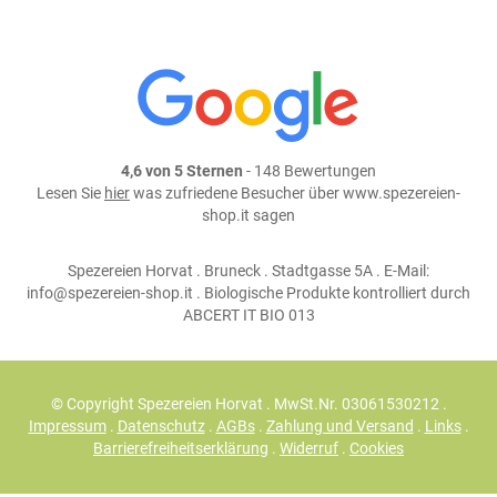
4,6 von 5 Sternen
- 148 Bewertungen
Lesen Sie
hier
was zufriedene Besucher über www.spezereien-
shop.it sagen
Spezereien Horvat . Bruneck . Stadtgasse 5A . E-Mail:
info@spezereien-shop.it . Biologische Produkte kontrolliert durch
ABCERT IT BIO 013
© Copyright Spezereien Horvat . MwSt.Nr. 03061530212 .
Impressum
.
Datenschutz
.
AGBs
.
Zahlung und Versand
.
Links
.
Barrierefreiheitserklärung
.
Widerruf
.
Cookies