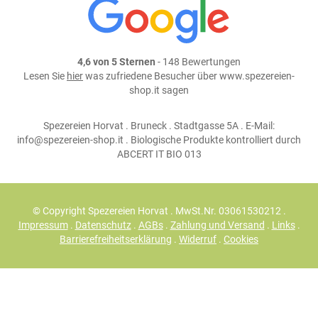
4,6 von 5 Sternen
- 148 Bewertungen
Lesen Sie
hier
was zufriedene Besucher über www.spezereien-
shop.it sagen
Spezereien Horvat . Bruneck . Stadtgasse 5A . E-Mail:
info@spezereien-shop.it . Biologische Produkte kontrolliert durch
ABCERT IT BIO 013
© Copyright Spezereien Horvat . MwSt.Nr. 03061530212 .
Impressum
.
Datenschutz
.
AGBs
.
Zahlung und Versand
.
Links
.
Barrierefreiheitserklärung
.
Widerruf
.
Cookies