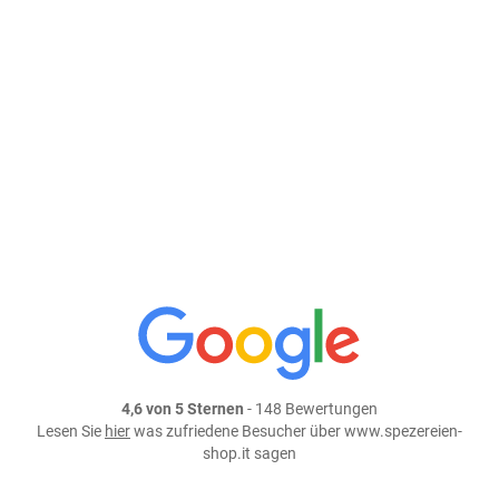
8,80 €/kg
Größe: 500 g
Preis: 4,40 €
In den Warenkorb
weiter einkaufen
Teile dieses Produkt auf:
4,6 von 5 Sternen
- 148 Bewertungen
Lesen Sie
hier
was zufriedene Besucher über www.spezereien-
shop.it sagen