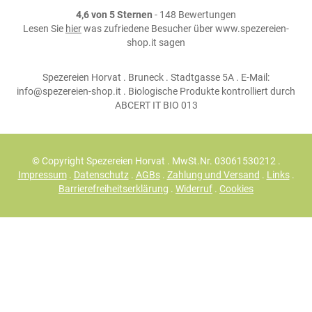
4,6 von 5 Sternen
- 148 Bewertungen
Lesen Sie
hier
was zufriedene Besucher über www.spezereien-
shop.it sagen
Spezereien Horvat . Bruneck . Stadtgasse 5A . E-Mail:
info@spezereien-shop.it . Biologische Produkte kontrolliert durch
ABCERT IT BIO 013
© Copyright Spezereien Horvat . MwSt.Nr. 03061530212 .
Impressum
.
Datenschutz
.
AGBs
.
Zahlung und Versand
.
Links
.
Barrierefreiheitserklärung
.
Widerruf
.
Cookies