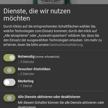
Dienste, die wir nutzen
möchten
Durch Klicks auf die entsprechenden Schaltflächen wählen Sie,
welche Technologien zum Einsatz kommen; durch den Klick auf
„Alle akzeptieren“ oder „Auswahl speichern“ erklären Sie, dass Sie
Schnittlauch gefriergetrocknet
den Einsatz der ausgewählten Technologien erlauben.
Um mehr zu
Die aus dem Mittelmeerraum stammende Pflanze zählt zu
erfahren, lesen Sie bitte unsere
Datenschutzerklärung
.
den beliebtesten Küchenkräutern. Er hat einen
zwiebelähnlichen Geschmack. Mit Schnittlauch verbessern
Notwendig
(immer erforderlich)
und verfeinern Sie alle Arten von Speisen wie Salate und
↓
3
Dienste
Brotaufstriche sowie Suppen.
Besucher-Statistiken
↓
2
Dienste
Marketing
179,00 €/kg
↓
1
Dienst
Größe: 50 g
Preis: 8,95 €
Alle Dienste aktivieren oder deaktivieren
In den Warenkorb
Mit diesem Schalter können Sie alle Dienste aktivieren oder
deaktivieren.