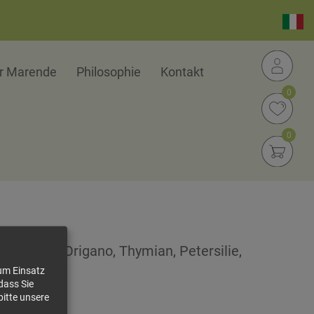
er Marende
Philosophie
Kontakt
0
0
Basilikum, Origano, Thymian, Petersilie,
zum Einsatz
dass Sie
bitte unsere