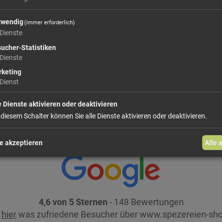
41,
Größe: 80 g
Preis: 
twendig
(immer erforderlich)
Dienste
In den Warenkorb
ucher-Statistiken
Dienste
keting
weiter einkaufen
Dienst
e Dienste aktivieren oder deaktivieren
 diesem Schalter können Sie alle Dienste aktivieren oder deaktivieren.
e akzeptieren
Alle 
4,6 von 5 Sternen
- 148 Bewertungen
e
hier
was zufriedene Besucher über www.spezereien-sho