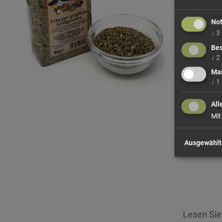
No
↓
3
Bes
↓
2
Mar
↓
1
All
Mit
Ausgewählt
Lesen Si