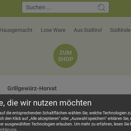
Hausgemacht
Lose Ware
Aus Südtirol
Südtirol
ZUM
SHOP
Grillgewürz-Horvat
(ohne Salz)
e, die wir nutzen möchten
Zutaten: Rosmarin, Salbei, Wacholder, Lorbeer, 
Fenchel...
 auf die entsprechenden Schaltflächen wählen Sie, welche Technologien 
 den Klick auf „Alle akzeptieren“ oder „Auswahl speichern“ erklären Sie, 
der ausgewählten Technologien erlauben.
Um mehr zu erfahren, lesen Sie 
erklärung
.