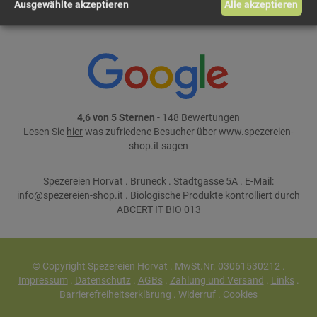
Teile dieses Produkt auf:
Ausgewählte akzeptieren
Alle akzeptieren
4,6 von 5 Sternen
- 148 Bewertungen
Lesen Sie
hier
was zufriedene Besucher über www.spezereien-
shop.it sagen
Spezereien Horvat . Bruneck . Stadtgasse 5A . E-Mail:
info@spezereien-shop.it . Biologische Produkte kontrolliert durch
ABCERT IT BIO 013
© Copyright Spezereien Horvat . MwSt.Nr. 03061530212 .
Impressum
.
Datenschutz
.
AGBs
.
Zahlung und Versand
.
Links
.
Barrierefreiheitserklärung
.
Widerruf
.
Cookies