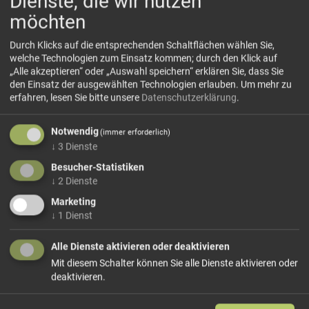
Dienste, die wir nutzen
möchten
Durch Klicks auf die entsprechenden Schaltflächen wählen Sie,
welche Technologien zum Einsatz kommen; durch den Klick auf
„Alle akzeptieren“ oder „Auswahl speichern“ erklären Sie, dass Sie
den Einsatz der ausgewählten Technologien erlauben.
Um mehr zu
erfahren, lesen Sie bitte unsere
Datenschutzerklärung
.
Pfefferkörner gemischt
HORVAT
Notwendig
(immer erforderlich)
↓
3
Dienste
Besucher-Statistiken
46,33 €/kg
↓
2
Dienste
Größe: 150 g
Preis: 6,95 €
Marketing
↓
1
Dienst
In den Warenkorb
Alle Dienste aktivieren oder deaktivieren
weiter einkaufen
Mit diesem Schalter können Sie alle Dienste aktivieren oder
deaktivieren.