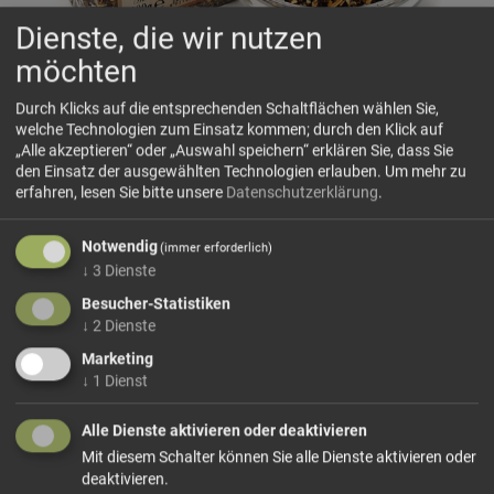
Dienste, die wir nutzen
möchten
Durch Klicks auf die entsprechenden Schaltflächen wählen Sie,
welche Technologien zum Einsatz kommen; durch den Klick auf
„Alle akzeptieren“ oder „Auswahl speichern“ erklären Sie, dass Sie
den Einsatz der ausgewählten Technologien erlauben.
Um mehr zu
Spaghettigewürz-'Amatriciana' Horvat
erfahren, lesen Sie bitte unsere
Datenschutzerklärung
.
(ohne Salz)
Zutaten: Tomatenflocken, Zwiebelscheiben,
Notwendig
(immer erforderlich)
Basilikumblätter, Schwarzer Pfeffer geschrotet, Peperoncini
↓
3
Dienste
Cayenne
Besucher-Statistiken
↓
2
Dienste
Marketing
39,50 €/kg
Größe: 100 g
Preis: 3,95 €
↓
1
Dienst
In den Warenkorb
Alle Dienste aktivieren oder deaktivieren
Mit diesem Schalter können Sie alle Dienste aktivieren oder
deaktivieren.
weiter einkaufen