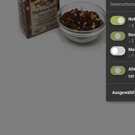
Datenschutz
No
↓
3
Bes
↓
2
Mar
↓
1
All
Mit
Ausgewählt