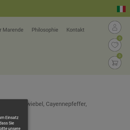
er Marende
Philosophie
Kontakt
0
0
asilikum, Zwiebel, Cayennepfeffer,
zum Einsatz
dass Sie
bitte unsere