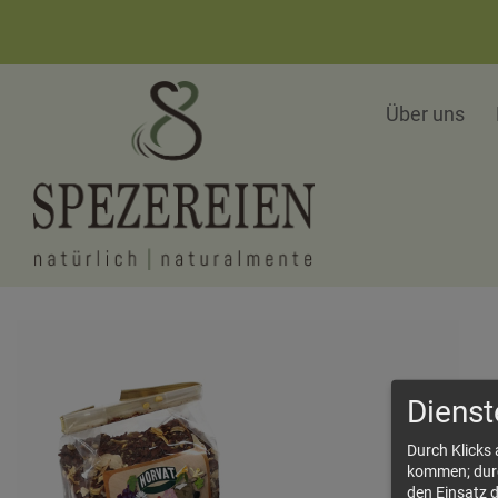
Über uns
Dienst
Durch Klicks
kommen; durch
den Einsatz 