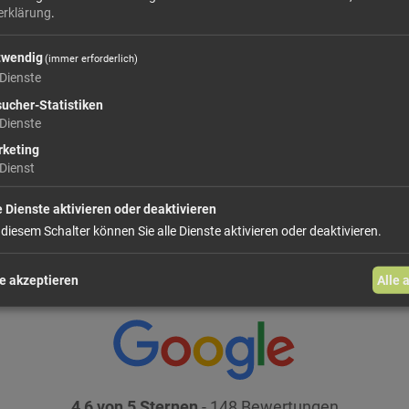
erklärung
.
46,
twendig
(immer erforderlich)
Größe: 100 g
Preis: 
Dienste
ucher-Statistiken
In den Warenkorb
Dienste
keting
Dienst
weiter einkaufen
e Dienste aktivieren oder deaktivieren
 diesem Schalter können Sie alle Dienste aktivieren oder deaktivieren.
e akzeptieren
Alle 
4,6 von 5 Sternen
- 148 Bewertungen