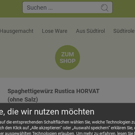
Hausgemacht
Lose Ware
Aus Südtirol
Südtirol
ZUM
SHOP
Spaghettigewürz Rustica HORVAT
(ohne Salz)
Zutaten: Peperoni, Tomatenpulver, Petersilie, B
e, die wir nutzen möchten
Knoblauchpulver;
 auf die entsprechenden Schaltflächen wählen Sie, welche Technologien 
Ideal für Spaghetti, Pizza, Bruschetta,...
 den Klick auf „Alle akzeptieren“ oder „Auswahl speichern“ erklären Sie, 
der ausgewählten Technologien erlauben.
Um mehr zu erfahren, lesen Sie 