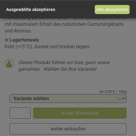
gründlich gereinigt, in Scheiben geschnitten und langsam
Ausgewählte akzeptieren
Alle akzeptieren
getrocknet. Anschließend erfolgt die schonende
Vermahlung zu feinem Pulver – ohne Zusatzstoffe, dafür
mit maximalem Erhalt des natürlichen Curcumingehalts
und Aromas.
❄️
Lagerhinweis
Kühl (>15 °C), dunkel und trocken lagern.
Dieses Produkt führen wir lose, ganz sowie
gemahlen.
Wählen Sie Ihre Variante!
ab 3,09 € / 100g
In den Warenkorb
weiter einkaufen