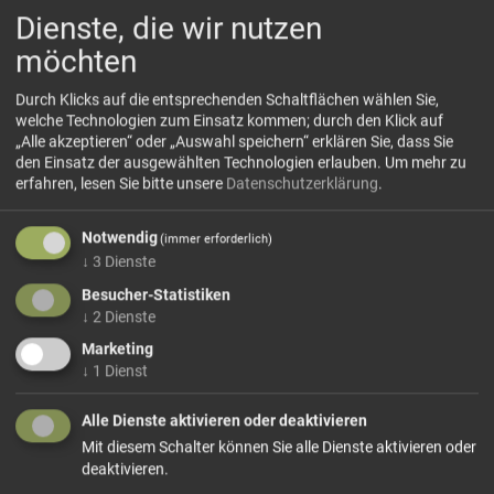
Dienste, die wir nutzen
Hinweis:
Die genaue Herkunft kann je nach Ernte,
Verfügbarkeit oder Preisentwicklung variieren – wir achten
möchten
dabei stets auf zuverlässige Qualität und faire
Produktionsbedingungen.
Durch Klicks auf die entsprechenden Schaltflächen wählen Sie,
welche Technologien zum Einsatz kommen; durch den Klick auf
💚
Nährstoffe
„Alle akzeptieren“ oder „Auswahl speichern“ erklären Sie, dass Sie
Kurkuma ist bekannt für ihren hohen Gehalt an Curcumin –
den Einsatz der ausgewählten Technologien erlauben.
Um mehr zu
ein natürlicher Pflanzenstoff mit entzündungshemmenden
erfahren, lesen Sie bitte unsere
Datenschutzerklärung
.
und antioxidativen Eigenschaften. Darüber hinaus liefert
sie wertvolle Ballaststoffe, Eisen und Vitamin C. Kurkuma
Notwendig
(immer erforderlich)
unterstützt die Verdauung und gilt als wohltuend für Leber
↓
3
Dienste
und Immunsystem.
Besucher-Statistiken
🍴
Verwendung
↓
2
Dienste
Ideal für Currygerichte, Eintöpfe, goldene Milch („Golden
Marketing
Latte“) oder Gemüsepfannen – Kurkuma verleiht Speisen
↓
1
Dienst
eine warme Farbe und eine sanft bittere, leicht pfeffrige
Note. Auch in Reisgerichten, Smoothies oder Marinaden
Alle Dienste aktivieren oder deaktivieren
lässt sich das Gewürz vielseitig einsetzen.
Mit diesem Schalter können Sie alle Dienste aktivieren oder
⚙️
Verarbeitung
deaktivieren.
Nach der Ernte werden die frischen Kurkumawurzeln