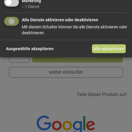
Marketing
↓
1
Dienst
Dieses Produkt führen wir lose.
Wählen Sie Ihre
Variante!
Alle Dienste aktivieren oder deaktivieren
Mit diesem Schalter können Sie alle Dienste aktivieren oder
deaktivieren.
ab 4,99 € / 100g
Ausgewählte akzeptieren
Alle akzeptieren
In den Warenkorb
weiter einkaufen
Teile dieses Produkt auf: