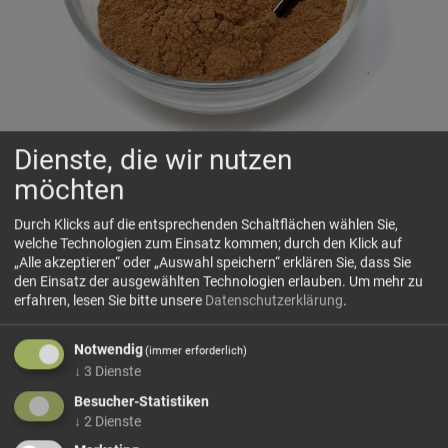
Dienste, die wir nutzen
Galgantwurzel gemahlen
möchten
Warmwürzig, pfeffrig frisch und fein zitronig
Durch Klicks auf die entsprechenden Schaltflächen wählen Sie,
welche Technologien zum Einsatz kommen; durch den Klick auf
„Alle akzeptieren“ oder „Auswahl speichern“ erklären Sie, dass Sie
🗺 Herkunft
den Einsatz der ausgewählten Technologien erlauben.
Um mehr zu
Galgant ist eine traditionsreiche Wurzel aus der Familie der
erfahren, lesen Sie bitte unsere
Datenschutzerklärung
.
Ingwergewächse und stammt ursprünglich aus
Südostasien. Besonders in Thailand, Indonesien, China und
Notwendig
(immer erforderlich)
Indien wird Galgant seit Jahrhunderten als aromatisches
↓
3
Dienste
Gewürz geschätzt....
Besucher-Statistiken
mehr Infos +
↓
2
Dienste