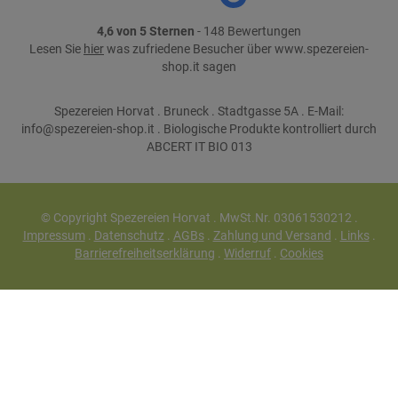
4,6 von 5 Sternen
- 148 Bewertungen
Lesen Sie
hier
was zufriedene Besucher über www.spezereien-
shop.it sagen
Spezereien Horvat . Bruneck . Stadtgasse 5A . E-Mail:
info@spezereien-shop.it . Biologische Produkte kontrolliert durch
ABCERT IT BIO 013
© Copyright Spezereien Horvat . MwSt.Nr. 03061530212 .
Impressum
.
Datenschutz
.
AGBs
.
Zahlung und Versand
.
Links
.
Barrierefreiheitserklärung
.
Widerruf
.
Cookies