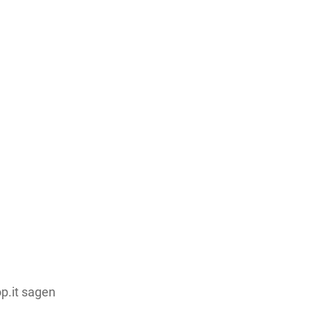
Teile dieses Produkt auf:
p.it sagen