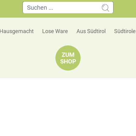
Hausgemacht
Lose Ware
Aus Südtirol
Südtirol
ZUM
SHOP
Weihrauchharz
(Boswelia Papyrifera)
Hellgelb, balsamisch und fein zitronig im Duft
🗺 Herkunft