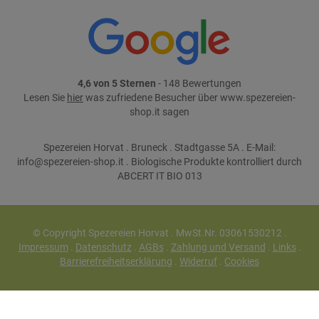
4,6 von 5 Sternen
- 148 Bewertungen
Lesen Sie
hier
was zufriedene Besucher über www.spezereien-
shop.it sagen
Spezereien Horvat . Bruneck . Stadtgasse 5A . E-Mail:
info@spezereien-shop.it . Biologische Produkte kontrolliert durch
ABCERT IT BIO 013
© Copyright Spezereien Horvat . MwSt.Nr. 03061530212 .
Impressum
.
Datenschutz
.
AGBs
.
Zahlung und Versand
.
Links
.
Barrierefreiheitserklärung
.
Widerruf
.
Cookies