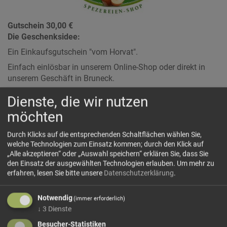
Gutschein 30,00 €
Die Geschenksidee:
Ein Einkaufsgutschein "vom Horvat".
Einfach einlösbar in unserem Online-Shop oder direkt in
unserem Geschäft in Bruneck.
Und so geht's:
Dienste, die wir nutzen
Legen Sie den Gutschein "vom Horvat" wie ein normales
möchten
Produkt in den Warenkorb.
Nach Bezahlung der Bestellung erhalten Sie eine
Durch Klicks auf die entsprechenden Schaltflächen wählen Sie,
Bestätigungsmail mit dem Gutschein als Anlage in Form
welche Technologien zum Einsatz kommen; durch den Klick auf
einer PDF-Datei an die angegebene E-Mailadresse
„Alle akzeptieren“ oder „Auswahl speichern“ erklären Sie, dass Sie
den Einsatz der ausgewählten Technologien erlauben.
Um mehr zu
zugeschickt.
erfahren, lesen Sie bitte unsere
Datenschutzerklärung
.
Einlösen:
- Produkte auswählen und in den Warenkorb legen
Notwendig
(immer erforderlich)
- den Gutscheincode in das dafür vorgesehene Feld im
↓
3
Dienste
Warenkorb eingeben und auf einlösen klicken
Besucher-Statistiken