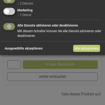
- der Gutscheinbetrag wird automatisch vom geschuldeten
↓
2
Dienste
Betrag abgezogen
Marketing
- Übersteigt der Gutschweinwert den geschuldeten Betrag
↓
1
Dienst
bleibt der Rest natürlich erhalten und kann das
nächste Mal verwendet werden
Alle Dienste aktivieren oder deaktivieren
- Reicht der Gutscheinwert nicht aus um den geschuldeten
Mit diesem Schalter können Sie alle Dienste aktivieren oder
Betrag zu decken bezahlen Sie die Differenz wie
deaktivieren.
gewohnt.
Ausgewählte akzeptieren
Alle akzeptieren
Größe: 1 St
Preis: 30,00 €
In den Warenkorb
weiter einkaufen
Teile dieses Produkt auf: