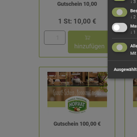
↓
3
Gutschein 10,00
Bes
↓
2
1 St: 10,00 €
Mar
↓
1
hinzufügen
All
Mit
Ausgewählt
Gutschein 100,00 €